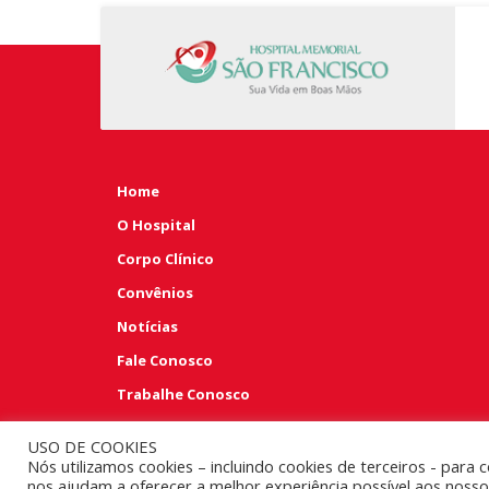
Home
O Hospital
Corpo Clínico
Convênios
Notícias
Fale Conosco
Trabalhe Conosco
Perguntas e Respostas
USO DE COOKIES
Nós utilizamos cookies – incluindo cookies de terceiros - para 
nos ajudam a oferecer a melhor experiência possível aos nosso