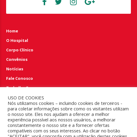
Home
O Hospital
Corpo Clínico
Convênios
Notícias
Fale Conosco
Trabalhe Conosco
Perguntas e Respostas
USO DE COOKIES
Nós utilizamos cookies – incluindo cookies de terceiros -
para coletar informações sobre como os visitantes utilizam
EMERGÊNCIA 24HS
o nosso site. Eles nos ajudam a oferecer a melhor
experiência possível aos nossos usuários, a melhorar
constantemente o nosso site e a fornecer ofertas
(83) 4009.6100
compatíveis com os seus interesses. Ao clicar no botão
"ACEITAR", você concorda com a utilização destes cookies.