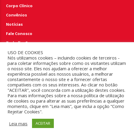
Corpo Clínico
Convênios
Notícias
Fale Conosco
Trabalhe Conosco
Perguntas e Respostas
USO DE COOKIES
Nós utilizamos cookies – incluindo cookies de terceiros -
para coletar informações sobre como os visitantes utilizam
EMERGÊNCIA 24HS
o nosso site. Eles nos ajudam a oferecer a melhor
experiência possível aos nossos usuários, a melhorar
constantemente o nosso site e a fornecer ofertas
(83) 4009.6100
compatíveis com os seus interesses. Ao clicar no botão
"ACEITAR", você concorda com a utilização destes cookies.
Para mais informações sobre a nossa política de utilização
de cookies ou para alterar as suas preferências a qualquer
Copyright 2018. Todos os direitos reservados ao Hospital
momento, clique em "Leia mais”, que inclui a opção “Como
Rejeitar Cookies".
Memorial São Francisco.
Leia mais
ACEITAR
VER NO MAPA
TOPO DA PÁGINA