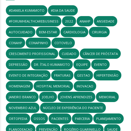
#DANIELA KUMAMOTO
#DIA DA SAUDE
#FORUMHEALTHCAREBUSINESS
2022
ANAHP
ANSIEDADE
AUTOCUIDADO
BEM-ESTAR
CARDIOLOGIA
CIRURGIA
CONAHP
CONAPINHO
COTOVELO
CRESCIMENTO PROFISSIONAL
CUIDADO
CÂNCER DE PRÓSTATA
DEPRESSÃO
DR. ÍTALO KUMAMOTO
EQUIPE
EVENTO
EVENTO DE INTEGRAÇÃO
FRATURAS
GESTAO
HIPERTENSÃO
HOMENAGEM
HOSPITAL MEMORIAL
INOVACAO
JANEIRO BRANCO
JOELHO
JOVENS APRENDIZES
MEMORIAL
NOVEMBRO AZUL
NÚCLEO DE EXPERIÊNCIA DO PACIENTE
ORTOPEDIA
OSSOS
PACIENTES
PARCERIA
PLANEJAMENTO
PLANODEACAO
PREVENÇÃO
ROGÉRIO GUARINIELLO
SAUDE