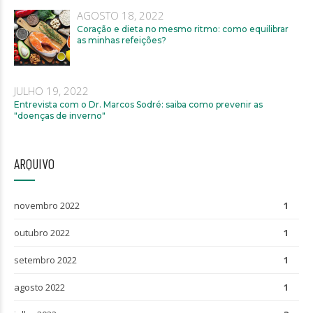
AGOSTO 18, 2022
Coração e dieta no mesmo ritmo: como equilibrar
as minhas refeições?
JULHO 19, 2022
Entrevista com o Dr. Marcos Sodré: saiba como prevenir as
"doenças de inverno"
ARQUIVO
novembro 2022
1
outubro 2022
1
setembro 2022
1
agosto 2022
1