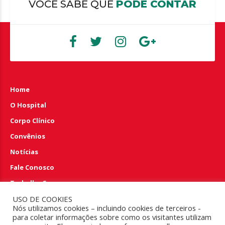
VOCÊ SABE QUE
PODE CONTAR
Home
O Hospital
Corpo Clínico
Convênios
Notícias
Fale Conosco
Trabalhe Conosco
Perguntas e Respostas
USO DE COOKIES
Nós utilizamos cookies – incluindo cookies de terceiros -
para coletar informações sobre como os visitantes utilizam
EMERGÊNCIA 24HS