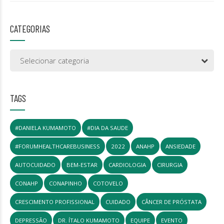
CATEGORIAS
Selecionar categoria
TAGS
#DANIELA KUMAMOTO
#DIA DA SAUDE
#FORUMHEALTHCAREBUSINESS
2022
ANAHP
ANSIEDADE
AUTOCUIDADO
BEM-ESTAR
CARDIOLOGIA
CIRURGIA
CONAHP
CONAPINHO
COTOVELO
CRESCIMENTO PROFISSIONAL
CUIDADO
CÂNCER DE PRÓSTATA
DEPRESSÃO
DR. ÍTALO KUMAMOTO
EQUIPE
EVENTO