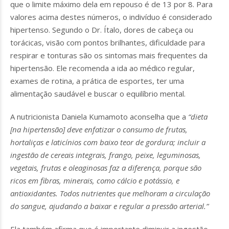
que o limite máximo dela em repouso é de 13 por 8. Para
valores acima destes números, o indivíduo é considerado
hipertenso. Segundo o Dr. Ítalo, dores de cabeça ou
torácicas, visão com pontos brilhantes, dificuldade para
respirar e tonturas são os sintomas mais frequentes da
hipertensão. Ele recomenda a ida ao médico regular,
exames de rotina, a prática de esportes, ter uma
alimentação saudável e buscar o equilíbrio mental.
A nutricionista Daniela Kumamoto aconselha que a
“dieta
[na hipertensão] deve enfatizar o consumo de frutas,
hortaliças e laticínios com baixo teor de gordura; incluir a
ingestão de cereais integrais, frango, peixe, leguminosas,
vegetais, frutas e oleaginosas faz a diferença, porque são
ricos em fibras, minerais, como cálcio e potássio, e
antioxidantes. Todos nutrientes que melhoram a circulação
do sangue, ajudando a baixar e regular a pressão arterial.”
Ela também afirma que é importante diminuir a ingestão