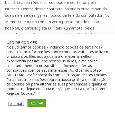
bancárias, reuniões e cursos podem ser feitos pela
internet. Dentro desse contexto, há quem busque sair da
sua sala e se desligar um pouco da tela do computador. No
Memorial, é muito comum ver o presidente do nosso
hospital, o cardiologista Dr. Ítalo Kumamoto, pelos
corredores e setores, conversando com funcionários e
pacientes.
USO DE COOKIES
Nós utilizamos cookies – incluindo cookies de terceiros -
para coletar informações sobre como os visitantes utilizam
Para ele, essa troca de energia e de conhecimento é
o nosso site. Eles nos ajudam a oferecer a melhor
fundamental para manter a equipe motivada. “
São 46 anos
experiência possível aos nossos usuários, a melhorar
seguindo o caminho da conversa, do olhar para o outro, de
constantemente o nosso site e a fornecer ofertas
compatíveis com os seus interesses. Ao clicar no botão
buscar entender as situações e de buscar soluções juntos.
"ACEITAR", você concorda com a utilização destes cookies.
Assim, nós temos conseguido trilhar uma história de sucesso.
Para mais informações sobre a nossa política de utilização
de cookies ou para alterar as suas preferências a qualquer
Aqui, temos funcionários desde a fundação do hospital, o que
momento, clique em "Leia mais”, que inclui a opção “Como
torna o Memorial uma grande família
”, afirma Dr. Ítalo.
Rejeitar Cookies".
Rogério Guariniello, CEO do Memorial, também tem uma
Leia mais
ACEITAR
forma diferente de dirigir o hospital. Ele criou na instituição