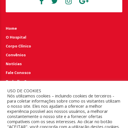
Home
O Hospital
Corpo Clínico
Convênios
Notícias
Fale Conosco
Trabalhe Conosco
Perguntas e Respostas
USO DE COOKIES
Nós utilizamos cookies – incluindo cookies de terceiros -
para coletar informações sobre como os visitantes utilizam
EMERGÊNCIA 24HS
o nosso site. Eles nos ajudam a oferecer a melhor
experiência possível aos nossos usuários, a melhorar
constantemente o nosso site e a fornecer ofertas
(83) 4009.6100
compatíveis com os seus interesses. Ao clicar no botão
"ACEITAR", você concorda com a utilização destes cookies.