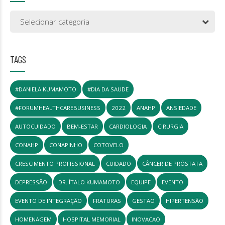
Selecionar categoria
TAGS
#DANIELA KUMAMOTO
#DIA DA SAUDE
#FORUMHEALTHCAREBUSINESS
2022
ANAHP
ANSIEDADE
AUTOCUIDADO
BEM-ESTAR
CARDIOLOGIA
CIRURGIA
CONAHP
CONAPINHO
COTOVELO
CRESCIMENTO PROFISSIONAL
CUIDADO
CÂNCER DE PRÓSTATA
DEPRESSÃO
DR. ÍTALO KUMAMOTO
EQUIPE
EVENTO
EVENTO DE INTEGRAÇÃO
FRATURAS
GESTAO
HIPERTENSÃO
HOMENAGEM
HOSPITAL MEMORIAL
INOVACAO