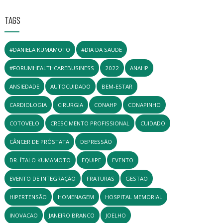
TAGS
#DANIELA KUMAMOTO
#DIA DA SAUDE
#FORUMHEALTHCAREBUSINESS
2022
ANAHP
ANSIEDADE
AUTOCUIDADO
BEM-ESTAR
CARDIOLOGIA
CIRURGIA
CONAHP
CONAPINHO
COTOVELO
CRESCIMENTO PROFISSIONAL
CUIDADO
CÂNCER DE PRÓSTATA
DEPRESSÃO
DR. ÍTALO KUMAMOTO
EQUIPE
EVENTO
EVENTO DE INTEGRAÇÃO
FRATURAS
GESTAO
HIPERTENSÃO
HOMENAGEM
HOSPITAL MEMORIAL
INOVACAO
JANEIRO BRANCO
JOELHO