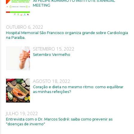
XII FELIPE KUMAMOTO INSTITUTE’S ANNUAL
MEETING
OUTUBRO 6, 2022
Hospital Memorial São Francisco organiza grande sobre Cardiologia
na Paraíba.
SETEMBRO 15, 2022
Setembro Vermelho
AGOSTO 18, 2022
Coração e dieta no mesmo ritmo: como equilibrar
as minhas refeições?
JULHO 19, 2022
Entrevista com o Dr. Marcos Sodré: saiba como prevenir as
"doenças de inverno"