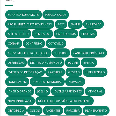
#DANIELA KUMAMOTO
#DIA DA SAUDE
#FORUMHEALTHCAREBUSINESS
2022
ANAHP
ANSIEDADE
AUTOCUIDADO
BEM-ESTAR
CARDIOLOGIA
CIRURGIA
CONAHP
CONAPINHO
COTOVELO
CRESCIMENTO PROFISSIONAL
CUIDADO
CÂNCER DE PRÓSTATA
DEPRESSÃO
DR. ÍTALO KUMAMOTO
EQUIPE
EVENTO
EVENTO DE INTEGRAÇÃO
FRATURAS
GESTAO
HIPERTENSÃO
HOMENAGEM
HOSPITAL MEMORIAL
INOVACAO
JANEIRO BRANCO
JOELHO
JOVENS APRENDIZES
MEMORIAL
NOVEMBRO AZUL
NÚCLEO DE EXPERIÊNCIA DO PACIENTE
ORTOPEDIA
OSSOS
PACIENTES
PARCERIA
PLANEJAMENTO