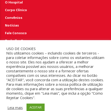
O Hospital
Corpo Clínico
Convênios
Notícias
Fale Conosco
Trabalhe Conosco
Perguntas e Respostas
USO DE COOKIES
Nós utilizamos cookies – incluindo cookies de terceiros -
para coletar informações sobre como os visitantes utilizam
EMERGÊNCIA 24HS
o nosso site. Eles nos ajudam a oferecer a melhor
experiência possível aos nossos usuários, a melhorar
constantemente o nosso site e a fornecer ofertas
(83) 4009.6100
compatíveis com os seus interesses. Ao clicar no botão
"ACEITAR", você concorda com a utilização destes cookies.
Para mais informações sobre a nossa política de utilização
de cookies ou para alterar as suas preferências a qualquer
Copyright 2018. Todos os direitos reservados ao Hospital
momento, clique em "Leia mais”, que inclui a opção “Como
Rejeitar Cookies".
Memorial São Francisco.
Leia mais
ACEITAR
VER NO MAPA
TOPO DA PÁGINA