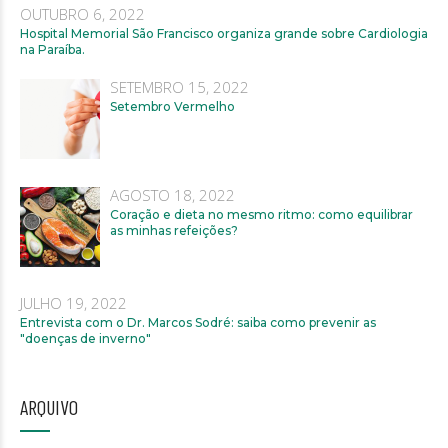
OUTUBRO 6, 2022
Hospital Memorial São Francisco organiza grande sobre Cardiologia
na Paraíba.
SETEMBRO 15, 2022
Setembro Vermelho
AGOSTO 18, 2022
Coração e dieta no mesmo ritmo: como equilibrar
as minhas refeições?
JULHO 19, 2022
Entrevista com o Dr. Marcos Sodré: saiba como prevenir as
"doenças de inverno"
ARQUIVO