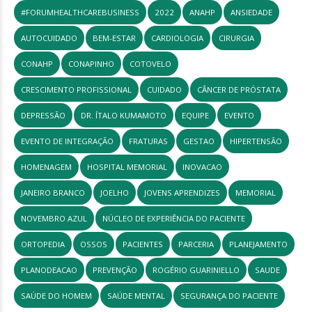
#FORUMHEALTHCAREBUSINESS
2022
ANAHP
ANSIEDADE
AUTOCUIDADO
BEM-ESTAR
CARDIOLOGIA
CIRURGIA
CONAHP
CONAPINHO
COTOVELO
CRESCIMENTO PROFISSIONAL
CUIDADO
CÂNCER DE PRÓSTATA
DEPRESSÃO
DR. ÍTALO KUMAMOTO
EQUIPE
EVENTO
EVENTO DE INTEGRAÇÃO
FRATURAS
GESTAO
HIPERTENSÃO
HOMENAGEM
HOSPITAL MEMORIAL
INOVACAO
JANEIRO BRANCO
JOELHO
JOVENS APRENDIZES
MEMORIAL
NOVEMBRO AZUL
NÚCLEO DE EXPERIÊNCIA DO PACIENTE
ORTOPEDIA
OSSOS
PACIENTES
PARCERIA
PLANEJAMENTO
PLANODEACAO
PREVENÇÃO
ROGÉRIO GUARINIELLO
SAUDE
SAÚDE DO HOMEM
SAÚDE MENTAL
SEGURANÇA DO PACIENTE