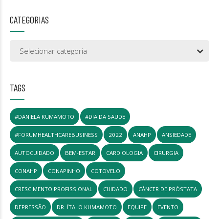
CATEGORIAS
Selecionar categoria
TAGS
#DANIELA KUMAMOTO
#DIA DA SAUDE
#FORUMHEALTHCAREBUSINESS
2022
ANAHP
ANSIEDADE
AUTOCUIDADO
BEM-ESTAR
CARDIOLOGIA
CIRURGIA
CONAHP
CONAPINHO
COTOVELO
CRESCIMENTO PROFISSIONAL
CUIDADO
CÂNCER DE PRÓSTATA
DEPRESSÃO
DR. ÍTALO KUMAMOTO
EQUIPE
EVENTO