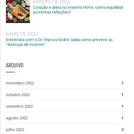
AGOSTO 18, 2022
Coração e dieta no mesmo ritmo: como equilibrar
as minhas refeições?
JULHO 19, 2022
Entrevista com o Dr. Marcos Sodré: saiba como prevenir as
"doenças de inverno"
ARQUIVO
novembro 2022
1
outubro 2022
1
setembro 2022
1
agosto 2022
1
julho 2022
3