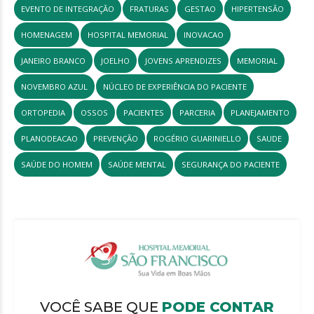
EVENTO DE INTEGRAÇÃO
FRATURAS
GESTAO
HIPERTENSÃO
HOMENAGEM
HOSPITAL MEMORIAL
INOVACAO
JANEIRO BRANCO
JOELHO
JOVENS APRENDIZES
MEMORIAL
NOVEMBRO AZUL
NÚCLEO DE EXPERIÊNCIA DO PACIENTE
ORTOPEDIA
OSSOS
PACIENTES
PARCERIA
PLANEJAMENTO
PLANODEACAO
PREVENÇÃO
ROGÉRIO GUARINIELLO
SAUDE
SAÚDE DO HOMEM
SAÚDE MENTAL
SEGURANÇA DO PACIENTE
VOCÊ SABE QUE
PODE CONTAR