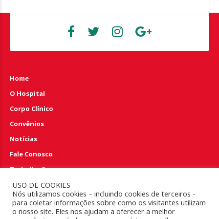
Home
O Hospital
Corpo Clínico
Convênios
Notícias
Fale Conosco
Trabalhe Conosco
USO DE COOKIES
Perguntas e Respostas
Nós utilizamos cookies – incluindo cookies de terceiros -
para coletar informações sobre como os visitantes utilizam
EMERGÊNCIA 24HS
o nosso site. Eles nos ajudam a oferecer a melhor