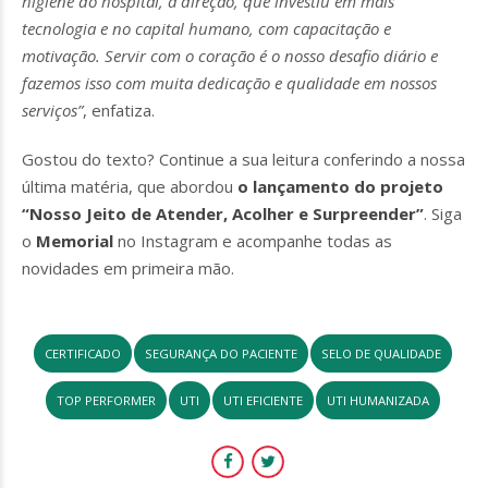
higiene do hospital, à direção, que investiu em mais
tecnologia e no capital humano, com capacitação e
motivação. Servir com o coração é o nosso desafio diário e
fazemos isso com muita dedicação e qualidade em nossos
serviços”
, enfatiza.
Gostou do texto? Continue a sua leitura conferindo a nossa
última matéria, que abordou
o lançamento do projeto
“Nosso Jeito de Atender, Acolher e Surpreender”
. Siga
o
Memorial
no Instagram e acompanhe todas as
novidades em primeira mão.
CERTIFICADO
SEGURANÇA DO PACIENTE
SELO DE QUALIDADE
TOP PERFORMER
UTI
UTI EFICIENTE
UTI HUMANIZADA